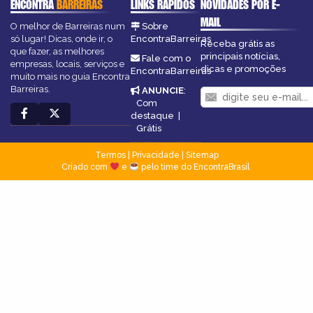
ENCONTRA
BARREIRAS
LINKS RÁPIDOS
NOVIDADES POR E-
MAIL
O melhor de Barreiras num
Sobre
só lugar! Dicas, onde ir, o
EncontraBarreiras
Receba grátis as
que fazer, as melhores
principais notícias,
Fale com o
empresas, locais, serviços e
dicas e promoções
EncontraBarreiras
muito mais no guia Encontra
Barreiras.
ANUNCIE
:
Com
destaque
|
Grátis
Termos
|
Privacidade
|
Sitemap
Criado com
e
pelo time do EncontraBrasil