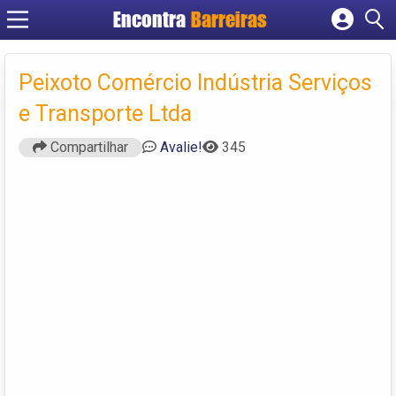
Encontra
Barreiras
Cadastrar empresa
Fazer login
Peixoto Comércio Indústria Serviços
Criar conta
e Transporte Ltda
Compartilhar
Avalie!
345