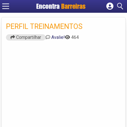
Encontra
Barreiras
Cadastrar empresa
Fazer login
PERFIL TREINAMENTOS
Criar conta
Compartilhar
Avalie!
464