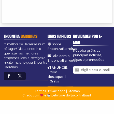
ENCONTRA
BARREIRAS
LINKS RÁPIDOS
NOVIDADES POR E-
MAIL
O melhor de Barreiras num
Sobre
só lugar! Dicas, onde ir, o
EncontraBarreiras
Receba grátis as
que fazer, as melhores
principais notícias,
Fale com o
empresas, locais, serviços e
dicas e promoções
EncontraBarreiras
muito mais no guia Encontra
Barreiras.
ANUNCIE
:
Com
destaque
|
Grátis
Termos
|
Privacidade
|
Sitemap
Criado com
e
pelo time do EncontraBrasil