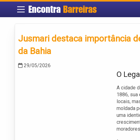
Encontra
Barreiras
Jusmari destaca importância d
da Bahia
29/05/2026
O Lega
A cidade d
1886, sua 
locais, ma
moldada pe
uma identi
crescimen
moradores