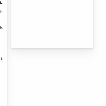
ia
ia
te
s.