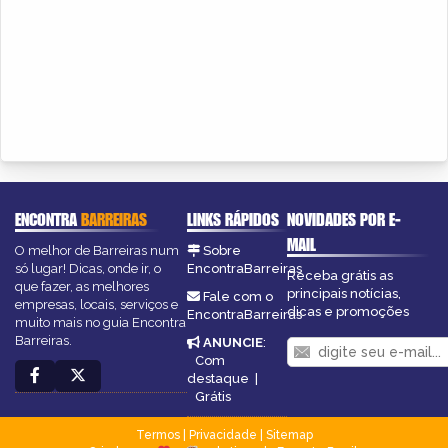
ENCONTRA
BARREIRAS
LINKS RÁPIDOS
NOVIDADES POR E-
MAIL
O melhor de Barreiras num
Sobre
só lugar! Dicas, onde ir, o
EncontraBarreiras
Receba grátis as
que fazer, as melhores
principais notícias,
Fale com o
empresas, locais, serviços e
dicas e promoções
EncontraBarreiras
muito mais no guia Encontra
Barreiras.
ANUNCIE
:
Com
destaque
|
Grátis
Termos
|
Privacidade
|
Sitemap