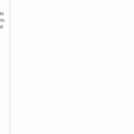
te
nto
al