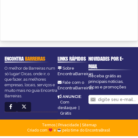
ENCONTRA
BARREIRAS
LINKS RÁPIDOS
NOVIDADES POR E-
MAIL
O melhor de Barreiras num
Sobre
só lugar! Dicas, onde ir, o
EncontraBarreiras
Receba grátis as
que fazer, as melhores
principais notícias,
Fale com o
empresas, locais, serviços e
dicas e promoções
EncontraBarreiras
muito mais no guia Encontra
Barreiras.
ANUNCIE
:
Com
destaque
|
Grátis
Termos
|
Privacidade
|
Sitemap
Criado com
e
pelo time do EncontraBrasil