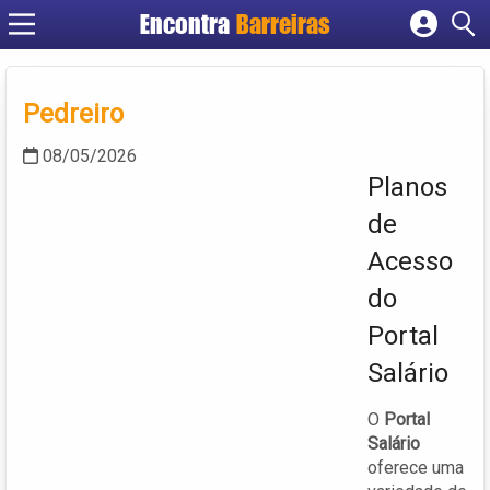
Encontra
Barreiras
Cadastrar empresa
Fazer login
Pedreiro
Criar conta
08/05/2026
Planos
de
Acesso
do
Portal
Salário
O
Portal
Salário
oferece uma