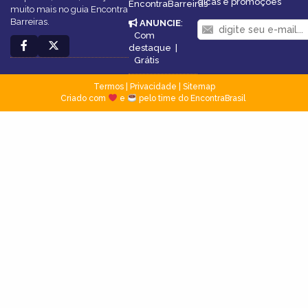
dicas e promoções
EncontraBarreiras
muito mais no guia Encontra
Barreiras.
ANUNCIE
:
Com
destaque
|
Grátis
Termos
|
Privacidade
|
Sitemap
Criado com
e
pelo time do EncontraBrasil