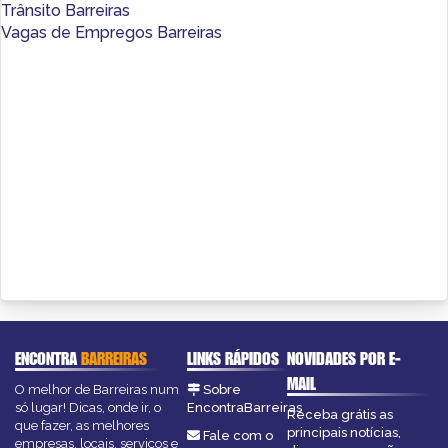
Trânsito Barreiras
Vagas de Empregos Barreiras
ENCONTRA
BARREIRAS
LINKS RÁPIDOS
NOVIDADES POR E-
MAIL
O melhor de Barreiras num
Sobre
só lugar! Dicas, onde ir, o
EncontraBarreiras
Receba grátis as
que fazer, as melhores
principais notícias,
Fale com o
empresas, locais, serviços e