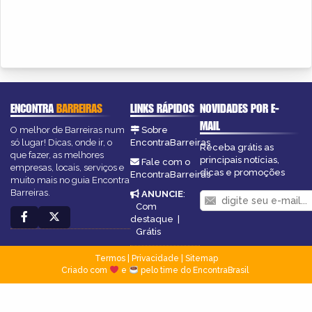
ENCONTRA
BARREIRAS
LINKS RÁPIDOS
NOVIDADES POR E-
MAIL
O melhor de Barreiras num
Sobre
só lugar! Dicas, onde ir, o
EncontraBarreiras
Receba grátis as
que fazer, as melhores
principais notícias,
Fale com o
empresas, locais, serviços e
dicas e promoções
EncontraBarreiras
muito mais no guia Encontra
Barreiras.
ANUNCIE
:
Com
destaque
|
Grátis
Termos
|
Privacidade
|
Sitemap
Criado com
e
pelo time do EncontraBrasil