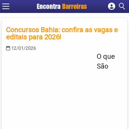
Encontra
Barreiras
Cadastrar empresa
Fazer login
Concursos Bahia: confira as vagas e
Criar conta
editais para 2026!
12/01/2026
O que
São