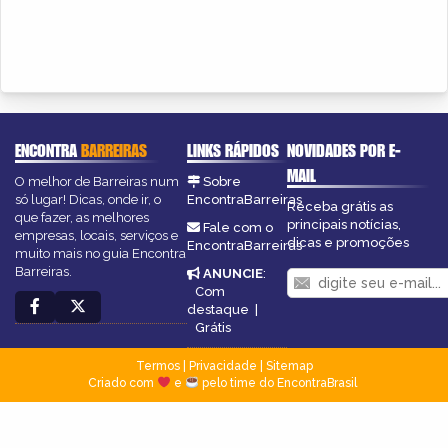
ENCONTRA
BARREIRAS
LINKS RÁPIDOS
NOVIDADES POR E-
MAIL
O melhor de Barreiras num
Sobre
só lugar! Dicas, onde ir, o
EncontraBarreiras
Receba grátis as
que fazer, as melhores
principais notícias,
Fale com o
empresas, locais, serviços e
dicas e promoções
EncontraBarreiras
muito mais no guia Encontra
Barreiras.
ANUNCIE
:
Com
destaque
|
Grátis
Termos
|
Privacidade
|
Sitemap
Criado com
e
pelo time do EncontraBrasil